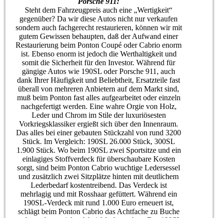
Porsche 911:
Steht dem Fahrzeugpreis auch eine „Wertigkeit“
gegenüber? Da wir diese Autos nicht nur verkaufen
sondern auch fachgerecht restaurieren, können wir mit
gutem Gewissen behaupten, daß der Aufwand einer
Restaurierung beim Ponton Coupé oder Cabrio enorm
ist. Ebenso enorm ist jedoch die Werthaltigkeit und
somit die Sicherheit für den Investor. Während für
gängige Autos wie 190SL oder Porsche 911, auch
dank Ihrer Häufigkeit und Beliebtheit, Ersatzteile fast
überall von mehreren Anbietern auf dem Markt sind,
muß beim Ponton fast alles aufgearbeitet oder einzeln
nachgefertigt werden. Eine wahre Orgie von Holz,
Leder und Chrom im Stile der luxuriösesten
Vorkriegsklassiker ergießt sich über den Innenraum.
Das alles bei einer gebauten Stückzahl von rund 3200
Stück. Im Vergleich: 190SL 26.000 Stück, 300SL
1.900 Stück. Wo beim 190SL zwei Sportsitze und ein
einlagiges Stoffverdeck für überschaubare Kosten
sorgt, sind beim Ponton Cabrio wuchtige Ledersessel
und zusätzlich zwei Sitzplätze hinten mit deutlichem
Lederbedarf kostentreibend. Das Verdeck ist
mehrlagig und mit Rosshaar gefüttert. Während ein
190SL-Verdeck mit rund 1.000 Euro erneuert ist,
schlägt beim Ponton Cabrio das Achtfache zu Buche