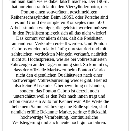
und man kann vieles dabei falsch machen. Der 190SL
hat nur einen rauh laufenden Vierzylindermotor, der
Ponton einen souveränen, geschmeidigen
Reihensechszylinder. Beim 190SL oder Porsche sind
es auf Grund des simpleren Konzeptes rund 500
Arbeitsstunden weniger, die geleistet werden müssen.
In den Preislisten spiegelt sich all das nicht wieder!
Das kommt vor allem daher, daß die Preislisten
anhand von Verkäufen erstellt werden. Und Ponton
Cabrios werden relativ häufig unrestauriert und mit
zahlreichen, verdeckten Mängeln verkauft, natürlich
nicht zu Höchstpreisen, wie sie bei vollrestaurierten
Fahrzeugen an der Tagesordnung sind. So kommt es,
dass der offizielle Marktwert beim Ponton Cabrio
nicht den eigentlichen Qualitätswert nach einer
hochwertigen Vollrestaurierung wieder gibt. Hier ist
also keine Blase oder Überbewertung entstanden,
sondern das Ponton Cabrio ist derzeit noch
unterschätzt weil es den Pelz nach innen trägt und
schon damals ein Auto für Kenner war. Alle Werte die
bei einem Sammlerfahrzeug eine Rolle spielen, sind
nämlich erfüllt: Bekannte Marke, geringe Stückzahl,
hochwertige Verarbeitung, kontinuierliche
Wertsteigerung und auch heute noch gut zu fahren.