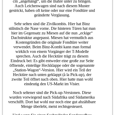
cm „angehängt“, um die Bahre unter zu bringen.
Auch Leichenwagen sind nach diesem Muster
gestrickt, haben oft keine oder nur eine Fondtüre und
geänderte Verglasung.
Sehr selten sind die Zivilkombis. Hier hat Binz
stilistisch die Nase vorne. Die hinteren Türen hat man
hier im Gegensatz zu Miesen auf die nun „eckige“
Dachstruktur angepasst. Miesen hat vermutlich aus
Kostengründen die originale Fondtüre weiter
verwendet. Beim Binz-Kombi kann man formal
wirklich von einem Vorgänger der T-Modelle
sprechen. Auch die Hecktüre trägt zu diesem
Eindruck bei: Es gibt entweder eine große zur Seite
öffnende, einteilige Heckklappe oder die sogenannte
„Station-Wagon“-Version. Hier wird ein Teil der
Hecktüre nach unten geklappt (à la Pick-up), der
zweite Teil öffnet nach oben. Hier hatte man wohl
eindeutig den US-Markt im Visier.
Noch seltener sind die Pick-up-Versionen. Diese
wurden vorwiegend nach Südafrika und Südamerika
verschifft. Dort hat wohl nur noch eine gut abzählbare
Menge überlebt, meist rechtsgesteuert.