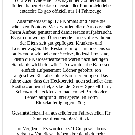
Und wenn Sie einen Sechzylinder-Sonderaufbau
finden, haben Sie das seltenste aller Ponton-Modelle
entdeckt: Es gab offiziell nur 14 Fahrzeuge!
Zusammenfassung: Die Kombis sind heute die
seltensten Pontons. Meist wurden diese Autos gemäß
Ihrem Aufbau genutzt und damit restlos aufgebraucht.
Es gab nur wenige Überlebende – meist die während
der Dienstzeit gut gepflegten Kranken- und
Leichenwagen. Die Restaurierung ist mindestens so
aufwendig wie bei einer Sechszylinder-Limousine,
denn die Karosseriearbeiten waren nach heutigen
Standards wirklich „wild“. Da wurden die Karossen
einfach aufgestemmt, Löcher gebohrt, roh
angeschweißt – alles ohne Konservierungen. Das
führte dazu, dass der Heckbereich noch schneller dem
Rostfraß anheim fiel, als bei der Serie. Speziell Tür-,
Seiten- und Heckfenster machen bei Bruch oder
Fehlen aufgrund Ihrer speziellen Form
Einzelanfertigungen nötig.
Gesamtstückzahl an ausgelieferten Fahrgestellen für
Sonderaufbauten: 5667 Stück
Im Vergleich: Es wurden 5371 Coupés/Cabrios
gebaut – Von diesen haben aber deutlich mehr