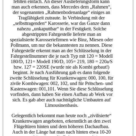
fehlten einfach. An dieser Auslieferungsform kann
man auch erkennen, dass Mercedes dem „Rahmen“,
der sogenannten „Rahmenbodenanlage“ einiges an
Tragfähigkeit zutraute. In Verbindung mit der
„selbsttragenden“ Karosserie, war das Ganze dann
nahezu „unkaputtbar“ in der Festigkeit. Solche
abgestrippten Fahrgestelle lieferte man an
spezialisierte Karosseriefirmen wie Binz, Miesen oder
Pollmann, um nur die bekanntesten zu nennen. Diese
Fahrgestelle erkennt man an der Schlüsselung in der
Fahrgestellnummer die je nach Typ mit 120 = Modell
180/D, 121= Modell 190/D, 105= 219, 180 = 220a/S
bzw. 127 = 220SE (wurde nie als Kombi gebaut!)
beginnt. Je nach Ausführung gab es dann folgende
zweite Schlüsselung für Krankenwagen: 000, 100, für
zivile Kombiwagen: 002, 102, und für Pritschen- und
Kastenwagen: 001,101. Wenn Sie diese Schlüsselung
vorfinden, dann haben Sie einen Aufbau ab Werk vor
sich. Es gab aber auch nachträgliche Umbauten auf
Limousinenbasis.
Gelegentlich bekommt man heute noch „zivilisierte“
Krankenwagen angeboten, erkenntlich an den zwei
Flügeltüren hinten und dem höheren Dachaufbau.
Auch in der Länge hat man nach hinten etwa 10-20