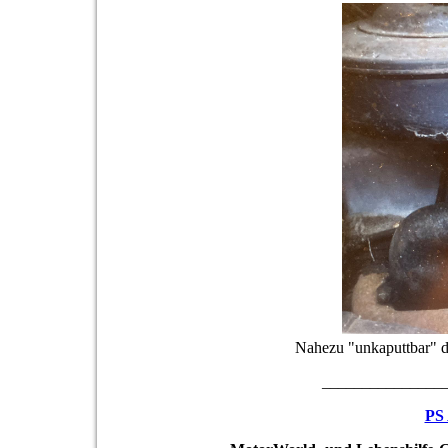
Nahezu "unkaputtbar" d
_______________
PS