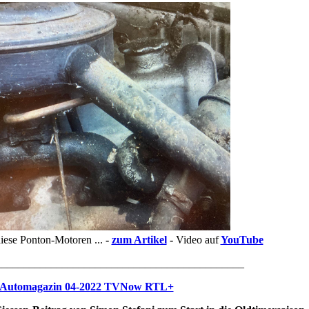
iese Ponton-Motoren ...
-
zum Artikel
-
Video auf
YouTube
_____________________________________________
 Automagazin 04-2022 TVNow RTL+