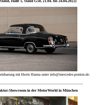
-Stand, Halle 1, Stand G50, 21.04. bis 24.04.2022)
reinbarung mit Herrn Hanna unter info@mercedes-ponton.de.
_____________________________________________
ktur-Showroom in der MotorWorld in München