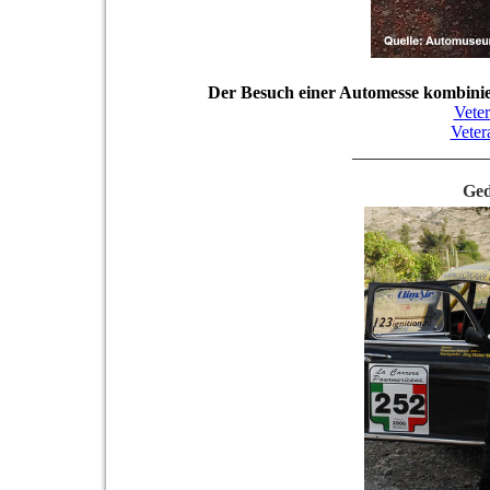
Der Besuch einer Automesse kombinie
Vete
Vete
_______________
Ged