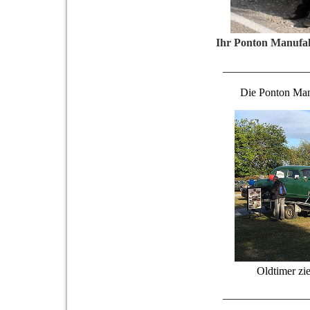
Ihr Ponton Manufa
_______________
Die Ponton Man
Oldtimer zie
_______________