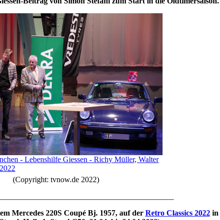
essen-Beitrag von Simon Stefani zum Start in die Oldtimersaison.
hen - Lebenshilfe Giessen - Richy Müller, Walter
 2022
(Copyright: tvnow.de 2022)
_____________________________________________
em Mercedes 220S Coupé Bj. 1957, auf der
Retro Classics 2022
in 