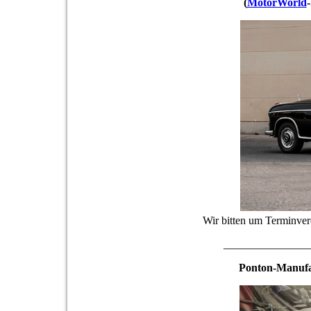
(
MotorWorld
Wir bitten um Terminve
_______________
Ponton-Manufa